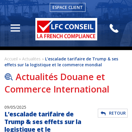
ESPACE CLIENT
LFC
Conseil
Actualités
Conseil
en
Accueil
»
Actualites
»
L’escalade tarifaire de Trump & ses
douane
effets sur la logistique et le commerce mondial
Formation
Actualités Douane et
en
douane
Commerce International
Veille
Réglementaire
09/05/2025
L’escalade tarifaire de
RETOUR
Contact
Trump & ses effets sur la
logistique et le