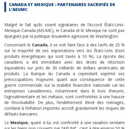
CANADA ET MEXIQUE : PARTENAIRES SACRIFIÉS DE
L’AEUMC
Malgré le fait qu’ils soient signataires de l’Accord États-Unis-
Mexique-Canada (AEUMC), le Canada et le Mexique ne sont pas
épargnés par la politique douanière agressive de Washington.
Concernant le
Canada
, il se voit faire face à des tarifs de 25 %
sur la majorité de ses exportations vers les États-Unis (hors
produits énergétiques qui sont taxés à 10 %). La riposte des
canadiens a été immédiate avec des droits de rétorsion
équivalents sur près de 30 milliards de dollars américains de
produits. La Banque du Canada a cependant exprimé ses
préoccupations majeures quant aux conséquence de cette
guerre commerciale sur la stabilité financière nationale car les
entreprises canadiennes, notamment dans le bois d’œuvre,
l’agroalimentaire et les métaux, sont confrontées à une hausse
de l’insolvabilité. De plus, l’endettement élevé des ménages,
combiné à l’inflation importée accroît grandement les risques de
défauts bancaires.
Le
Mexique
, quant à lui, est confronté à une taxation similaire
sur les biens non couverts par l’AEUMC, c’est à dire environ 50 %