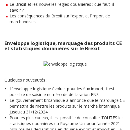
Le
Brexit
et
les
n
ou
vell
es
r
è
g
les
dou
ani
è
res
:
que
f
aut
–
il
sav
oir
?
Les conséquences du Brexit sur l’export et l’import de
marchandises
Enveloppe logistique, marquage des produits CE
et statistiques douanières sur le Brexit
Quelques nouveautés :
L’enveloppe logistique évolue, pour les flux import, il est
possible de saisir le numéro de déclaration ENS
Le gouvernement britannique a annoncé que le marquage CE
permettra de mettre les produits sur le marché britannique
jusqu’au 31/12/2024
Pour les plus curieux, il est possible de consulter TOUTES les
statistiques douanières du Royaume-Uni pour l’année 2021
(volume des déclarations en douane export et import en UE