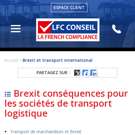
ESPACE CLIENT
LFC
Conseil
Actualités
Conseil
en
Accueil
»
Brexit et transport international
douane
PARTAGEZ SUR :
Formation
en
douane
Brexit conséquences pour
Veille
les sociétés de transport
Réglementaire
logistique
Contact
Transport de marchandises et Brexit