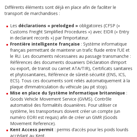
Différents éléments sont déjà en place afin de faciliter le
transport de marchandises :
Les
déclarations « prelodged »
obligatoires (CFSP («
Customs Freight Simplified Procedures ») avec EIDR (« Entry
in declarant records ») par l’importateur.
Frontière intelligente
française
: Système informatique
français permettant de maintenir un trafic fluide entre l’UE et
le RU. Les documents nécessaires au passage transmanche :
Références des documents douaniers Déclaration d’import
ou export, de transit ou carnet ATA/TIR), Certificats sanitaires
et phytosanitaires, Référence de sûreté-sécurité (ENS, ICS,
ECS). Tous ces documents sont reliés automatiquement à la
plaque d’immatriculation du véhicule (au pit stop).
Mise en place du Système Informatique britannique
:
Goods Vehicle Movement Service (GVMS). Contrôle
automatisé des formalités douanières. Pour utiliser ce
système, les transporteurs doivent créer un compte (un
numéro EORI est requis) afin de créer un GMR (Goods
Movement Reference).
Kent Access permit
: permis d’accès pour les poids lourds
accédant au Kent.