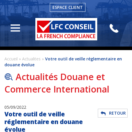
ESPACE CLIENT
LFC
Conseil
Actualités
Conseil
en
Accueil
»
Actualites
»
Votre outil de veille réglementaire en
douane
douane évolue
Formation
Actualités Douane et
en
douane
Commerce International
Veille
Réglementaire
05/09/2022
Votre outil de veille
RETOUR
Contact
réglementaire en douane
évolue