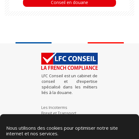
Conseil en douane
LFC Conseil est un cabinet de
conseil et d’expertise
spécialisé dans les métiers
liés à la douane.
Les Incoterms
Brexit et Transport
Nomenclature douanière
TARIC & code douanier
Nous utilisons des cookies pour optimiser notre site
Export et Import
internet et nos services.
Certification OEA